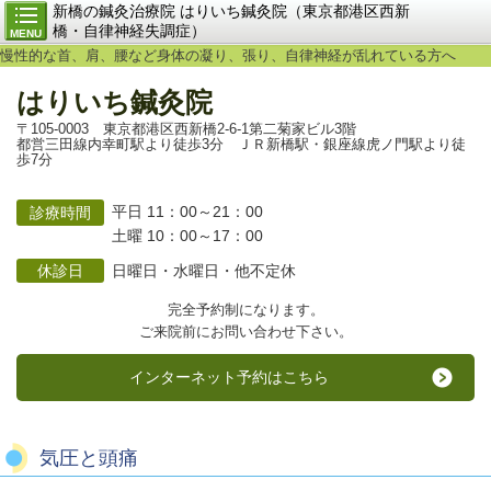
新橋の鍼灸治療院 はりいち鍼灸院（東京都港区西新
橋・自律神経失調症）
MENU
慢性的な首、肩、腰など身体の凝り、張り、自律神経が乱れている方へ
はりいち鍼灸院
〒105-0003 東京都港区西新橋2-6-1第二菊家ビル3階
都営三田線内幸町駅より徒歩3分 ＪＲ新橋駅・銀座線虎ノ門駅より徒
歩7分
平日 11：00～21：00
診療時間
土曜 10：00～17：00
休診日
日曜日・水曜日・他不定休
完全予約制になります。
ご来院前にお問い合わせ下さい。
インターネット予約はこちら
気圧と頭痛