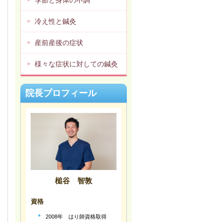
季節と身体の不調
冷え性と鍼灸
産前産後の症状
様々な症状に対しての鍼灸
院長プロフィール
槌谷 智敦
資格
2008年 はり師資格取得