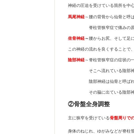
神経の圧迫を受けている箇所を中
馬尾神経
～腰の背骨から仙骨と呼
脊柱管狭窄症で痛みの原因と
坐骨神経
～
腰からお尻、そして足
この神経の流れを良くすることで
陰部神経
～脊柱管狭窄症の症状の
そこへ流れている陰部神経の
陰部神経は仙骨と呼ばれる骨
その脇に出ている陰部神経を
②骨盤全身調整
主に狭窄を受けている
骨盤周りで
身体のねじれ、ゆがみなどが脊柱