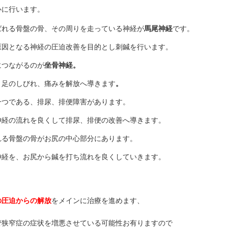
心に行います。
ばれる骨盤の骨、その周りを走っている神経が
馬尾神経
です。
なる神経の圧迫改善を目的とし刺鍼を行います。
につながるのが
坐骨神経。
、足のしびれ、痛みを解放へ導きます
。
一つである、排尿、排便障害があります。
流れを良くして排尿、排便の改善へ導きます。
盤の骨がお尻の中心部分にあります。
、お尻から鍼を打ち流れを良くしていきます。
の圧迫からの解放
をメインに治療を進めます、
管狭窄症の症状を増悪させている可能性お有りますので