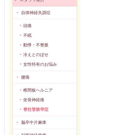
自律神経失調症
頭痛
不眠
動悸・不整脈
冷えとのぼせ
女性特有のお悩み
腰痛
椎間板ヘルニア
坐骨神経痛
脊柱管狭窄症
脳卒中片麻痺