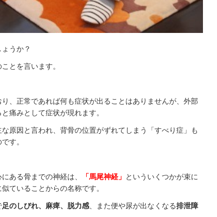
しょうか？
のことを言います。
おり、正常であれば何も症状が出ることはありませんが、外部
ると痛みとして症状が現れます。
主な原因と言われ、背骨の位置がずれてしまう「すべり症」も
のです。
心にある骨までの神経は、
「馬尾神経」
といういくつかが束に
に似ていることからの名称です。
で
足のしびれ、麻痺、脱力感
、また便や尿が出なくなる
排泄障