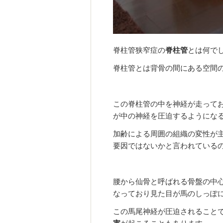
脊柱管狭窄症の
脊柱管
とは何で
脊柱管とは背骨の間にある空間
この脊柱管の中を神経が走って
が中の神経を圧迫するようにな
加齢による周囲の組織の変性が
要因ではないかと言われている
腰から仙骨と呼ばれる骨盤の中
なっており見た目が馬のしっぽ
この馬尾神経が圧迫されること